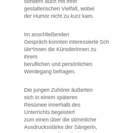
son
dern auch mit ihrer
ges
talterischen Vielfalt, wobei
der
Humor nicht zu kurz kam.
Im anschließenden
Gespräch
konnten
interessierte
Sch
üle*innen
die Künstlerinnen zu
ihrem
b
eruflichen
und persönlichen
Werde
gang befragen
.
Die jungen Zuhörer äußerten
sich
in einem s
päteren
Resümee
innerhalb des
Unterrichts
begeistert
zum
eine
n
über
d
ie
stimmliche
Ausdrucks
s
tärke
der Sängerin,