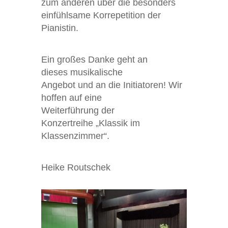
zum
anderen
ü
ber die besonders
einfüh
lsame
Korrepetition der
Pianistin.
Ein großes Danke geht an
dieses
mu
sikalische
Angebot
und
an
die Initiatoren!
Wir
hoffen auf eine
Weiterfüh
rung de
r
Konzertreihe
„
Klassik im
Klassenzimmer
“
.
Heike Routschek