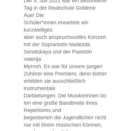
Der 5. Juli 2022 war ein besonderer
Tag in der Realschule Goldene
Au
e
! Die
Schüler
*innen
erwartete
ein
kurzweiliges
aber auch anspruchsvolles
Konzert
mit
der Sopranistin Nadezda
Senatska
ya und d
er Pianistin
Vale
rija
Myros
h. Es war für
unsere jungen
Zuh
örer ei
ne Premiere
, denn bisher
erlebten sie ausschließlic
h
instrumentale
Darb
ietungen.
D
i
e
Musikerinnen
bo
t
en
eine gro
ße Bandbreite
ihres
Rep
e
rtoires
und
begeisterte
n
die Jugendlichen
nicht
nur mit ihrem m
usischen Können
,